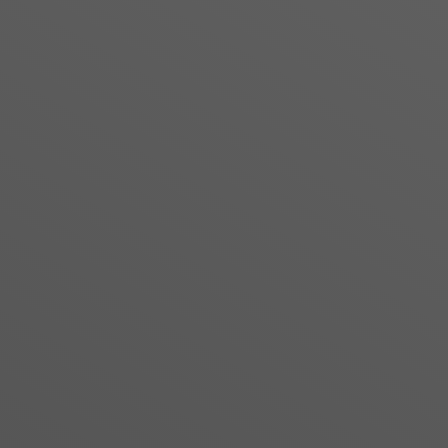
Garantie de discrÃ©tion :
La gestion de vos projet es
pour de nombreux artisans
communication.
Â
MEMBRE DU SYNAFEL
Â
Depuis plus de 45 ans, l
rÃ©fÃ©rence des profess
signalÃ©tique. Il contr
professionnels et agit pour
normes et autres habilitation