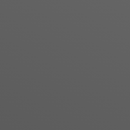
unique.
Â
Chaque commande est uniqu
Â
Nos engagements :
DiscrÃ©tion dans la gestion 
QualitÃ© irrÃ©prochable
DÃ©lais de rÃ©alisation rap
Livraison en colis recomm
DisponibilitÃ© pour le conse
Â