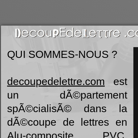
QUI SOMMES-NOUS ?
decoupedelettre.com
est
un dÃ©partement
spÃ©cialisÃ© dans la
dÃ©coupe de lettres en
Alu-composite, PVC,