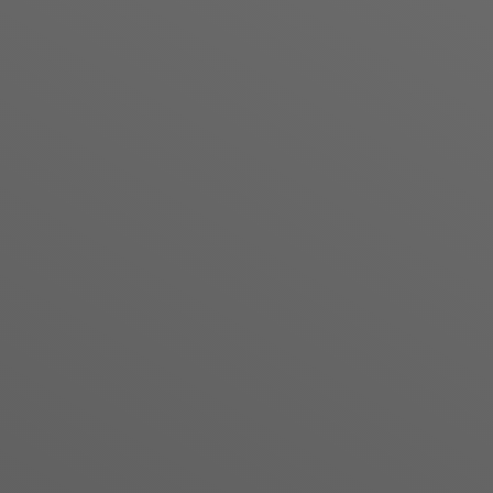
Lâ€™Ã©quipement indu
professionnels ayant une g
garanti un conseil adapt
lettres dÃ©coupÃ©es.
Â
Les matÃ©riaux utilisÃ©s s
dans le temps.
Â
Decoupedelettre.com est un
professionnels. Nous ser
dans vos projets personn