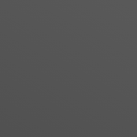
Â
Les secteurs quâ€™il rep
entreprises, emploient prÃ¨
plus de 1,15 milliards d'euro
Â
CERTIFICATION
Â
Qualif' Enseigne SignalÃ©ti
mÃ©tiers de l'enseigne et d
Bureau Veritas.
Â