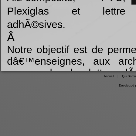
Plexiglas et lettre
adhÃ©sives.
Â
Notre objectif est de perme
dâ€™enseignes, aux arch
commander des lettres d
Accueil
|
Qui Somm
formes et les tailles de leur 
Développé 
Â
De nombreuses options per
les formes possibles.
Â