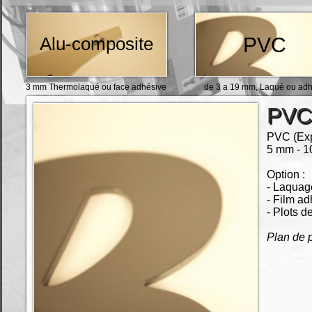
Alu-composite
PVC
3 mm Thermolaqué ou face adhésive
de 3 a 19 mm, Laqué ou adh
PVC
PVC (Exp
5 mm - 1
Option :
- Laquage
- Film a
- Plots de
Plan de p